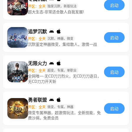
启动
开区：全天
独家沉默，新版玩法
超大生态-非常适合散人自我发展!
追梦沉默
启动
开区：全天
沉默，神器，微变
沉默鉴定神器微变，集结散人，激情一战
无限火力
开区：全天
超变，专属，单职业
启动
全网唯一·无CD刀刀烈火，无CD刀刀逐日，
无CD刀刀开天斩
勇者联盟
开区：全天
微变，专属，神器
启动
微变专属神器，超激情玩法，全新技能，免
费沙捐，免费会员