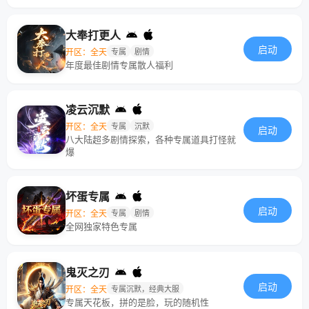
大奉打更人
启动
开区：全天
专属
剧情
年度最佳剧情专属散人福利
凌云沉默
开区：全天
专属
沉默
启动
八大陆超多剧情探索，各种专属道具打怪就
爆
坏蛋专属
启动
开区：全天
专属
剧情
全网独家特色专属
鬼灭之刃
启动
开区：全天
专属沉默，经典大服
专属天花板，拼的是脸，玩的随机性