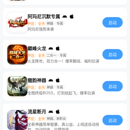
阿玛尼沉默专属
启动
开区：全天
神器
专属
阿玛尼强势来袭
巅峰火龙
启动
开区：全天
二合一
专属
火龙降世，双力合一！爆率翻倍、福利拉满
龍韵神器
启动
开区：全天
神器
专属
全图终极BOSS，打到就起飞，爆率拉满
流星断月
开区：全天
神器，单职业
启动
全新神器简单粗暴，真公益，上线送自动拾
取，自动回收，白嫖到底