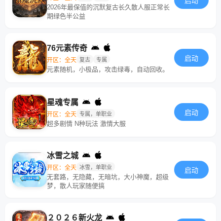
启动
2026年最保值的沉默复古长久散人服正常长
期绿色半公益
76元素传奇
启动
开区：全天
复古
专属
元素随机，小极品，攻击绿毒，自动回收。
星魂专属
启动
开区：全天
专属，单职业
超多剧情 N种玩法 激情大服
冰雪之城
开区：全天
冰雪，单职业
启动
无套路，无隐藏，无暗坑，大小神魔，超级
梦，散人玩家随便搞
２０２６新火龙