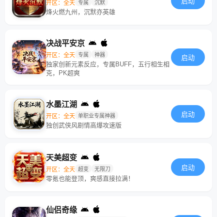
启动
开区：全天
专属
沉默
烽火燃九州，沉默亦英雄
决战平安京
开区：全天
专属
神器
启动
独家创新元素反应，专属BUFF，五行相生相
克，PK超爽
水墨江湖
启动
开区：全天
单职业专属神器
独创武侠风剧情高爆攻速版
天美超变
启动
开区：全天
超变
无限刀
零氪也能登顶，爽感直接拉满！
仙侣奇缘