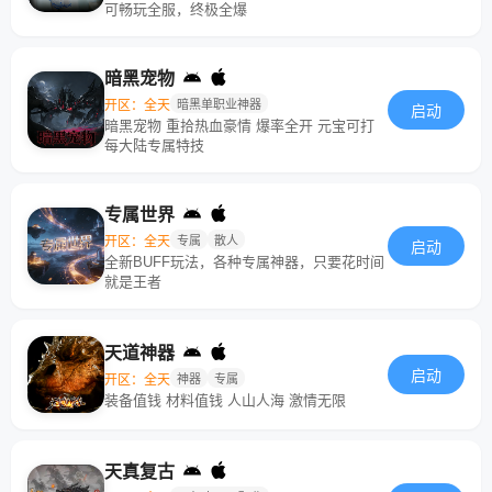
可畅玩全服，终极全爆
暗黑宠物
开区：全天
暗黑单职业神器
启动
暗黑宠物 重拾热血豪情 爆率全开 元宝可打
每大陆专属特技
专属世界
开区：全天
专属
散人
启动
全新BUFF玩法，各种专属神器，只要花时间
就是王者
天道神器
启动
开区：全天
神器
专属
装备值钱 材料值钱 人山人海 激情无限
天真复古