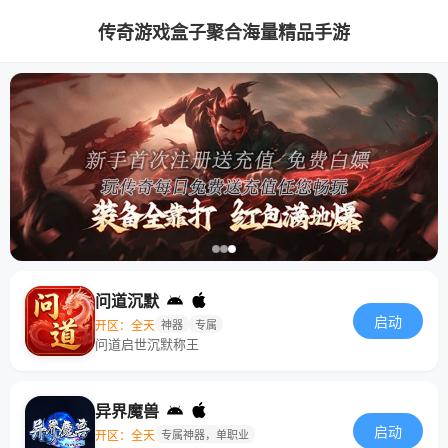
传奇游戏盒子聚合海量精品手游
问道沉默
启动
开区：全天
神器
专属
问道启世沉默称王
异界魔兽
启动
开区：全天
专属神器，单职业