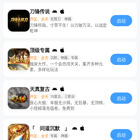
刀锋传说
开区：全天
无限刀
神器
启动
刀锋所指，寸草不生！以刃破万法，以战定
乾坤
顶级专属
开区：全天
沉默，神器，专属
启动
独家大作，一个会员闯天关，集齐多种元
素，多样化玩法
天真复古
开区：全天
76复古，三职业
启动
良心大服：本服无沙捐，无狂暴，无顶榜，
小怪掉落充值卷，免费到
「 问道沉默 」
启动
开区：全天
专属
神器