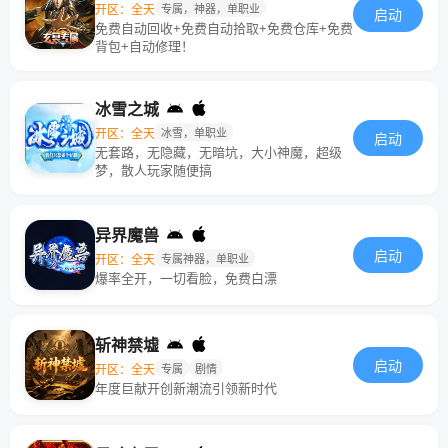
开区：全天
专属，神器，单职业
启动
免费自动回收+免费自动拾取+免费仓库+免费
背包+自动修理！
冰雪之城
开区：全天
冰雪，单职业
启动
无套路，无隐藏，无暗坑，大小神魔，超级
梦，散人玩家随便搞
异界魔兽
启动
开区：全天
专属神器，单职业
爆率全开，一切看脸，免费白漂
斩神禁墟
启动
开区：全天
专属
剧情
年度巨献开创新潮流引领新时代