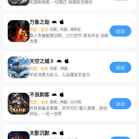
无限制地图 一切靠打 纯靠脸无暗坑
万象之劫
开区：全天
沉默，专属，单职业
启动
散人专属剧情沉默，刀刀货币 零充毕业 创新
攻速
天空之城Ⅱ
启动
开区：全天
专属
神器
平民消费大乱斗，人品爆发买宝马
不良刺客
开区：全天
剧情，神器，32大陆
启动
所有装备全靠爆，货币可打,散人激情，耐玩
好玩，一花一世界
天影沉默