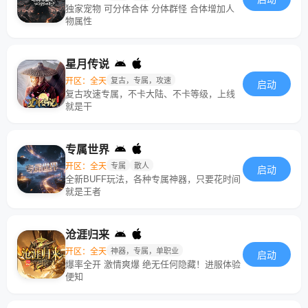
独家宠物 可分体合体 分体群怪 合体增加人
物属性
星月传说
开区：全天
复古，专属，攻速
启动
复古攻速专属，不卡大陆、不卡等级，上线
就是干
专属世界
开区：全天
专属
散人
启动
全新BUFF玩法，各种专属神器，只要花时间
就是王者
沧涯归来
开区：全天
神器，专属，单职业
启动
爆率全开 激情爽爆 绝无任何隐藏！进服体验
便知