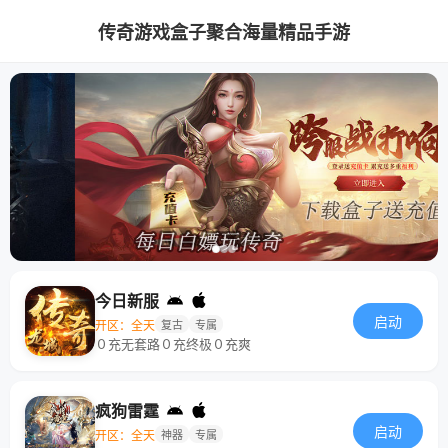
传奇游戏盒子聚合海量精品手游
今日新服
启动
开区：全天
复古
专属
０充无套路０充终极０充爽
疯狗雷霆
启动
开区：全天
神器
专属