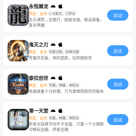
永恒屠龙
开区：全天
1.76复古，三职业
启动
五元满赞→全靠打，超级攻速，极品装备，
复古神器
鬼灭之刃
启动
开区：全天
专属沉默，经典大服
专属天花板，拼的是脸，玩的随机性
泰拉创世
启动
开区：全天
专属，神器，单职业
本服装备十分好爆，只为激情而制作的版本
第一天堂
开区：全天
专属，神器，单职业
启动
所有大陆章节均不卡充值，只要一个沙捐即
可畅玩全服，终极全爆