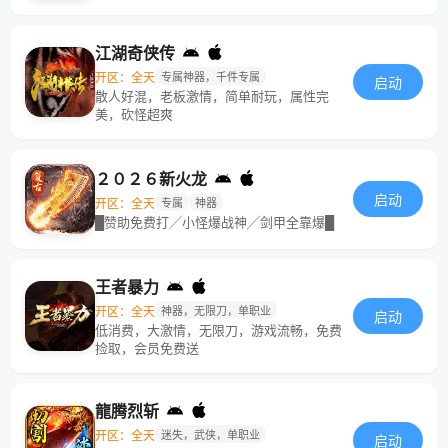
江湖奇侠传
开区：全天
专属神器，千件专属
启动
散人好混，老板激情，简单耐玩，属性完
美，砍怪超爽
２０２６新火龙
启动
开区：全天
专属
神器
█赞助免费打╱小怪爆战神╱剑甲全靠爆█
王者暴力
开区：全天
神器，无限刀，单职业
启动
低消费，大激情，无限刀，游戏流畅，免费
捡取，会员免费送
龍腾烈斩
开区：全天
迷失，武侠，单职业
启动