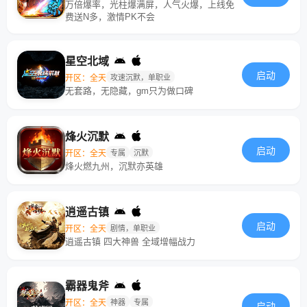
万倍爆率，光柱爆满屏，人气火爆，上线免
费送N多，激情PK不会
星空北域
启动
开区：全天
攻速沉默，单职业
无套路，无隐藏，gm只为做口碑
烽火沉默
启动
开区：全天
专属
沉默
烽火燃九州，沉默亦英雄
逍遥古镇
启动
开区：全天
剧情，单职业
逍遥古镇 四大神兽 全域增幅战力
霸器鬼斧
开区：全天
神器
专属
启动