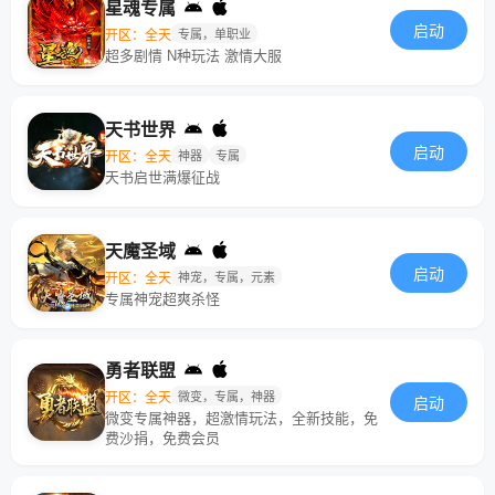
星魂专属
启动
开区：全天
专属，单职业
超多剧情 N种玩法 激情大服
天书世界
启动
开区：全天
神器
专属
天书启世满爆征战
天魔圣域
启动
开区：全天
神宠，专属，元素
专属神宠超爽杀怪
勇者联盟
开区：全天
微变，专属，神器
启动
微变专属神器，超激情玩法，全新技能，免
费沙捐，免费会员