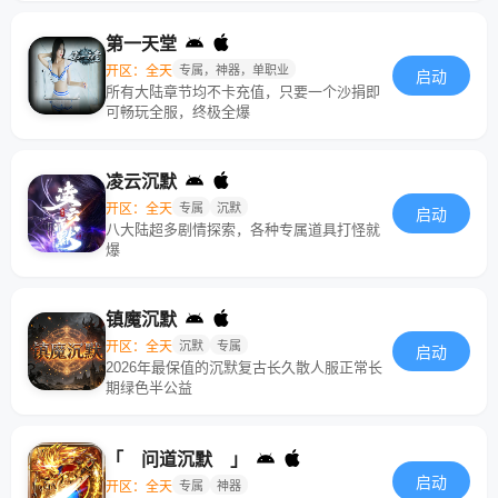
第一天堂
开区：全天
专属，神器，单职业
启动
所有大陆章节均不卡充值，只要一个沙捐即
可畅玩全服，终极全爆
凌云沉默
开区：全天
专属
沉默
启动
八大陆超多剧情探索，各种专属道具打怪就
爆
镇魔沉默
开区：全天
沉默
专属
启动
2026年最保值的沉默复古长久散人服正常长
期绿色半公益
「 问道沉默 」
启动
开区：全天
专属
神器