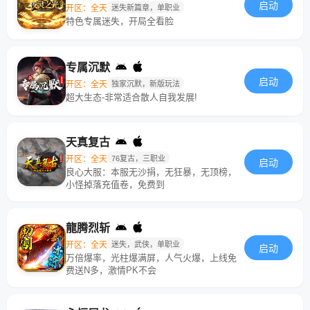
启动
开区：全天
迷失新篇章，单职业
特色专属迷失，开局全看脸
专属沉默
启动
开区：全天
独家沉默，新版玩法
超大生态-非常适合散人自我发展!
天真复古
开区：全天
76复古，三职业
启动
良心大服：本服无沙捐，无狂暴，无顶榜，
小怪掉落充值卷，免费到
龍腾烈斩
开区：全天
迷失，武侠，单职业
启动
万倍爆率，光柱爆满屏，人气火爆，上线免
费送N多，激情PK不会