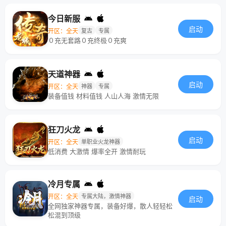
今日新服
启动
开区：全天
复古
专属
０充无套路０充终极０充爽
天道神器
启动
开区：全天
神器
专属
装备值钱 材料值钱 人山人海 激情无限
狂刀火龙
启动
开区：全天
单职业火龙神器
低消费 大激情 爆率全开 激情耐玩
冷月专属
开区：全天
专属大陆，激情神器
启动
全网独家神器专属，装备好爆，散人轻轻松
松混到顶级