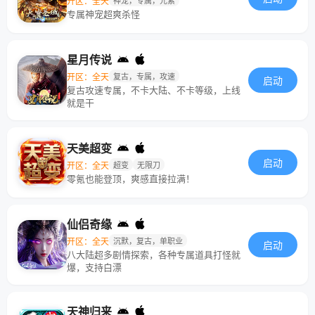
开区：全天
神宠，专属，元素
专属神宠超爽杀怪
星月传说
开区：全天
复古，专属，攻速
启动
复古攻速专属，不卡大陆、不卡等级，上线
就是干
天美超变
启动
开区：全天
超变
无限刀
零氪也能登顶，爽感直接拉满！
仙侣奇缘
开区：全天
沉默，复古，单职业
启动
八大陆超多剧情探索，各种专属道具打怪就
爆，支持白漂
天神归来