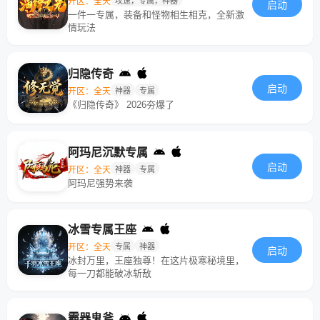
开区：全天
攻速，专属，神器
启动
一件一专属，装备和怪物相生相克，全新激
情玩法
归隐传奇
启动
开区：全天
神器
专属
《归隐传奇》 2026夯爆了
阿玛尼沉默专属
启动
开区：全天
神器
专属
阿玛尼强势来袭
冰雪专属王座
开区：全天
专属
神器
启动
冰封万里，王座独尊！在这片极寒秘境里，
每一刀都能破冰斩敌
霸器鬼斧