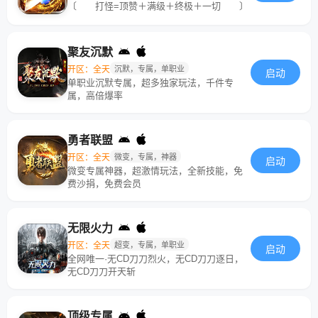
〔 打怪=顶赞＋满级＋终极＋一切 〕
聚友沉默
开区：全天
沉默，专属，单职业
启动
单职业沉默专属，超多独家玩法，千件专
属，高倍爆率
勇者联盟
开区：全天
微变，专属，神器
启动
微变专属神器，超激情玩法，全新技能，免
费沙捐，免费会员
无限火力
开区：全天
超变，专属，单职业
启动
全网唯一·无CD刀刀烈火，无CD刀刀逐日，
无CD刀刀开天斩
顶级专属