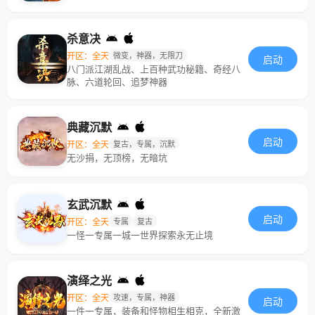
杀意决
开区：全天
微变，神器，无限刀
启动
八门派江湖乱战、上百种武功秘籍、奇经八
脉、六道轮回、追梦神器
典藏沉默
启动
开区：全天
复古，专属，沉默
无沙捐，无顶榜，无暗坑
玄武沉默
启动
开区：全天
专属
复古
一怪一专属一城一世界探索永无止境
演绎之光
开区：全天
攻速，专属，神器
启动
一件一专属，装备和怪物相生相克，全新激