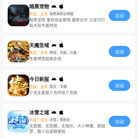
暗黑宠物
开区：全天
暗黑单职业神器
启动
暗黑宠物 重拾热血豪情 爆率全开 元宝可打
每大陆专属特技
天魔圣域
启动
开区：全天
神宠，专属，元素
专属神宠超爽杀怪
今日新服
启动
开区：全天
复古
专属
０充无套路０充终极０充爽
冰雪之城
开区：全天
冰雪，单职业
启动
无套路，无隐藏，无暗坑，大小神魔，超级
梦，散人玩家随便搞