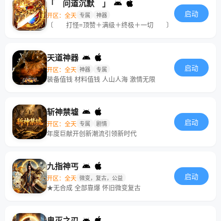
「 问道沉默 」
启动
开区：全天
专属
神器
〔 打怪=顶赞＋满级＋终极＋一切 〕
天道神器
启动
开区：全天
神器
专属
装备值钱 材料值钱 人山人海 激情无限
斩神禁墟
启动
开区：全天
专属
剧情
年度巨献开创新潮流引领新时代
九指神丐
启动
开区：全天
微变，复古，公益
★无合成 全部靠爆 怀旧微变复古
鬼灭之刃