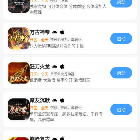
开区：全天
神器
专属
启动
独家宠物 可分体合体 分体群怪 合体增加人
物属性
万古神帝
启动
开区：全天
神器无限刀，单职业
只为激情神器版!开发你的手速
狂刀火龙
启动
开区：全天
单职业火龙神器
低消费 大激情 爆率全开 激情耐玩
聚友沉默
开区：全天
沉默，专属，单职业
启动
单职业沉默专属，超多独家玩法，千件专
属，高倍爆率
巅峰复古