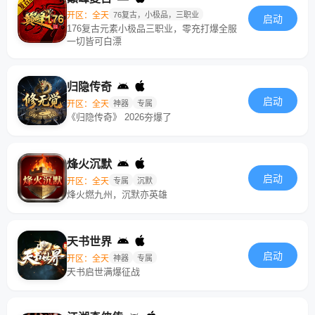
开区：全天
76复古，小极品，三职业
启动
176复古元素小极品三职业，零充打爆全服
一切皆可白漂
归隐传奇
启动
开区：全天
神器
专属
《归隐传奇》 2026夯爆了
烽火沉默
启动
开区：全天
专属
沉默
烽火燃九州，沉默亦英雄
天书世界
启动
开区：全天
神器
专属
天书启世满爆征战