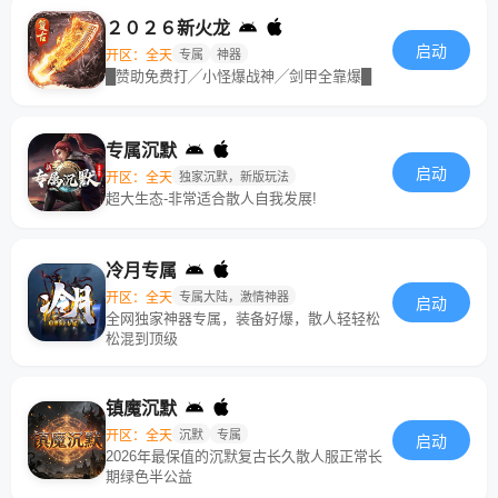
２０２６新火龙
启动
开区：全天
专属
神器
█赞助免费打╱小怪爆战神╱剑甲全靠爆█
专属沉默
启动
开区：全天
独家沉默，新版玩法
超大生态-非常适合散人自我发展!
冷月专属
开区：全天
专属大陆，激情神器
启动
全网独家神器专属，装备好爆，散人轻轻松
松混到顶级
镇魔沉默
开区：全天
沉默
专属
启动
2026年最保值的沉默复古长久散人服正常长
期绿色半公益