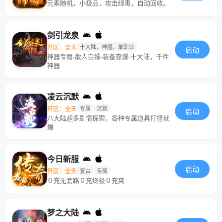
元素随机，小极品，攻击绿毒，自动回收。
剑引龙泉
开区：全天
十大陆，神器，单职业
启动
神器专属-散人白嫖-装备靠爆-十大陆，千件
神器
凌云沉默
开区：全天
专属
沉默
启动
八大陆超多剧情探索，各种专属道具打怪就
爆
今日新服
启动
开区：全天
复古
专属
０充无套路０充终极０充爽
梦之大陆