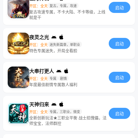
开区：全天
复古，专属，攻速
启动
复古攻速专属，不卡大陆、不卡等级，上线
就是干
夜灵之光
启动
开区：全天
迷失新篇章，单职业
特色专属迷失，开局全看脸
大奉打更人
启动
开区：全天
专属
剧情
年度最佳剧情专属散人福利
天神归来
开区：全天
专属，三职业，微变
启动
全新创新玩法★三职业平衡 战士招傀儡，法
师宝宝，法师群控