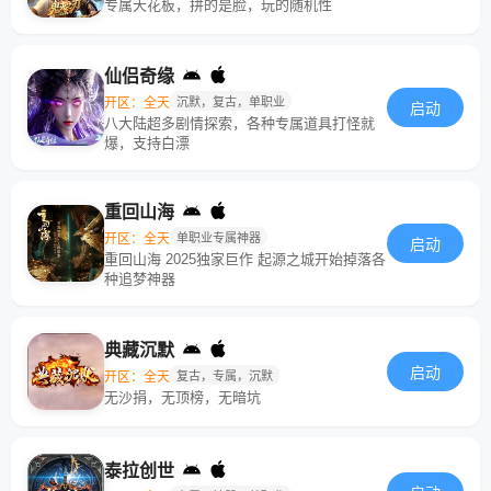
专属天花板，拼的是脸，玩的随机性
仙侣奇缘
开区：全天
沉默，复古，单职业
启动
八大陆超多剧情探索，各种专属道具打怪就
爆，支持白漂
重回山海
开区：全天
单职业专属神器
启动
重回山海 2025独家巨作 起源之城开始掉落各
种追梦神器
典藏沉默
启动
开区：全天
复古，专属，沉默
无沙捐，无顶榜，无暗坑
泰拉创世