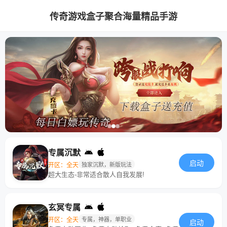
传奇游戏盒子聚合海量精品手游
专属沉默
启动
开区：全天
独家沉默，新版玩法
超大生态-非常适合散人自我发展!
玄冥专属
开区：全天
专属，神器，单职业
启动