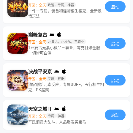
开区：全天
攻速，专属，神器
启动
一件一专属，装备和怪物相生相克，全新激
情玩法
巅峰复古
开区：全天
76复古，小极品，三职业
启动
176复古元素小极品三职业，零充打爆全服
一切皆可白漂
决战平安京
开区：全天
专属
神器
启动
独家创新元素反应，专属BUFF，五行相生相
克，PK超爽
天空之城Ⅱ
启动
开区：全天
专属
神器
平民消费大乱斗，人品爆发买宝马