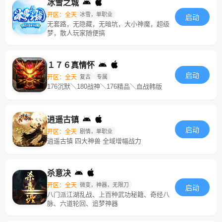
冰雪之城
开区：全天
冰雪，单职业
启动
无套路，无隐藏，无暗坑，大小神魔，超级
梦，散人玩家随便搞
１７６真情怀
启动
开区：全天
复古
专属
176沉默＼180战神＼176精品＼血战韩版
逍遥古镇
启动
开区：全天
剧情，单职业
逍遥古镇 四大神兽 全域增幅战力
杀意决
开区：全天
微变，神器，无限刀
启动
八门派江湖乱战、上百种武功秘籍、奇经八
脉、六道轮回、追梦神器