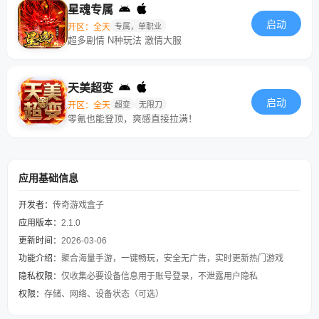
星魂专属
启动
开区：全天
专属，单职业
超多剧情 N种玩法 激情大服
天美超变
启动
开区：全天
超变
无限刀
零氪也能登顶，爽感直接拉满！
应用基础信息
开发者：
传奇游戏盒子
应用版本：
2.1.0
更新时间：
2026-03-06
功能介绍：
聚合海量手游，一键畅玩，安全无广告，实时更新热门游戏
隐私权限：
仅收集必要设备信息用于账号登录，不泄露用户隐私
权限：
存储、网络、设备状态（可选）