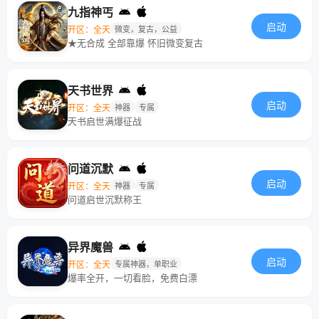
九指神丐
启动
开区：全天
微变，复古，公益
★无合成 全部靠爆 怀旧微变复古
天书世界
启动
开区：全天
神器
专属
天书启世满爆征战
问道沉默
启动
开区：全天
神器
专属
问道启世沉默称王
异界魔兽
启动
开区：全天
专属神器，单职业
爆率全开，一切看脸，免费白漂