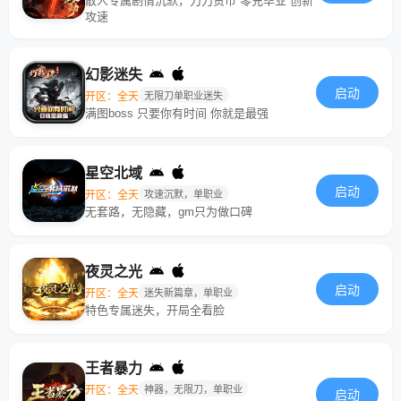
散人专属剧情沉默，刀刀货币 零充毕业 创新
攻速
幻影迷失
启动
开区：全天
无限刀单职业迷失
满图boss 只要你有时间 你就是最强
星空北域
启动
开区：全天
攻速沉默，单职业
无套路，无隐藏，gm只为做口碑
夜灵之光
启动
开区：全天
迷失新篇章，单职业
特色专属迷失，开局全看脸
王者暴力
开区：全天
神器，无限刀，单职业
启动