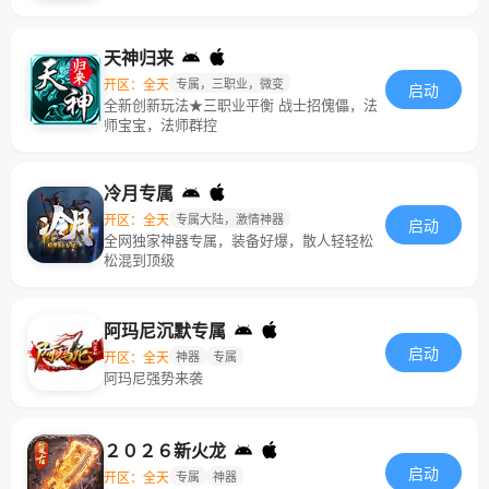
天神归来
开区：全天
专属，三职业，微变
启动
全新创新玩法★三职业平衡 战士招傀儡，法
师宝宝，法师群控
冷月专属
开区：全天
专属大陆，激情神器
启动
全网独家神器专属，装备好爆，散人轻轻松
松混到顶级
阿玛尼沉默专属
启动
开区：全天
神器
专属
阿玛尼强势来袭
２０２６新火龙
启动
开区：全天
专属
神器