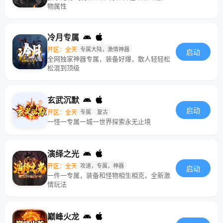
物属性
冷月专属
开区：全天
专属大陆，激情神器
启动
全网独家神器专属，装备好爆，散人轻轻松
松混到顶级
玄武沉默
启动
开区：全天
专属
复古
一怪一专属一城一世界探索永无止境
演绎之光
开区：全天
攻速，专属，神器
启动
一件一专属，装备和怪物相生相克，全新激
情玩法
巅峰火龙