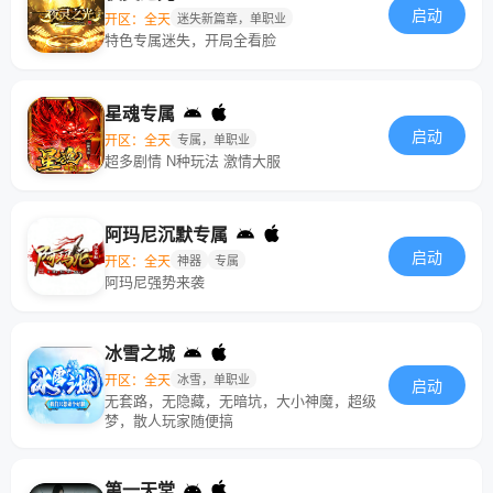
启动
开区：全天
迷失新篇章，单职业
特色专属迷失，开局全看脸
星魂专属
启动
开区：全天
专属，单职业
超多剧情 N种玩法 激情大服
阿玛尼沉默专属
启动
开区：全天
神器
专属
阿玛尼强势来袭
冰雪之城
开区：全天
冰雪，单职业
启动
无套路，无隐藏，无暗坑，大小神魔，超级
梦，散人玩家随便搞
第一天堂