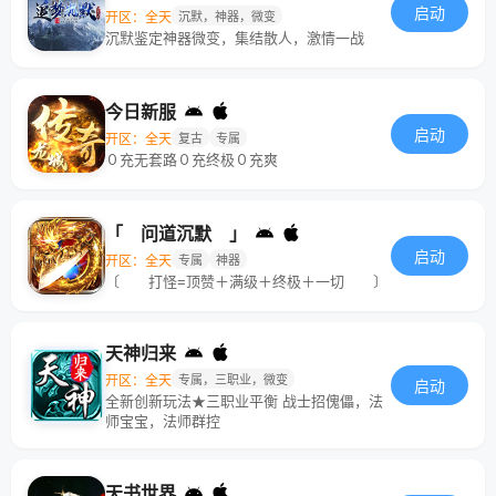
启动
开区：全天
沉默，神器，微变
沉默鉴定神器微变，集结散人，激情一战
今日新服
启动
开区：全天
复古
专属
０充无套路０充终极０充爽
「 问道沉默 」
启动
开区：全天
专属
神器
〔 打怪=顶赞＋满级＋终极＋一切 〕
天神归来
开区：全天
专属，三职业，微变
启动
全新创新玩法★三职业平衡 战士招傀儡，法
师宝宝，法师群控
天书世界